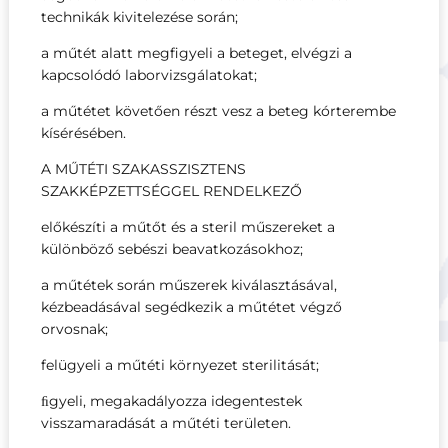
technikák kivitelezése során;
a műtét alatt megfigyeli a beteget, elvégzi a
kapcsolódó laborvizsgálatokat;
a műtétet követően részt vesz a beteg kórterembe
kísérésében.
A MŰTÉTI SZAKASSZISZTENS
SZAKKÉPZETTSÉGGEL RENDELKEZŐ
előkészíti a műtőt és a steril műszereket a
különböző sebészi beavatkozásokhoz;
a műtétek során műszerek kiválasztásával,
kézbeadásával segédkezik a műtétet végző
orvosnak;
felügyeli a műtéti környezet sterilitását;
ﬁgyeli, megakadályozza idegentestek
visszamaradását a műtéti területen.