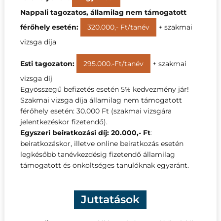
Nappali tagozatos, államilag nem támogatott
férőhely esetén:
320.000,- Ft/tanév
+ szakmai
vizsga díja
Esti tagozaton:
295.000.-Ft/tanév
+ szakmai
vizsga díj
Egyösszegű befizetés esetén 5% kedvezmény jár!
Szakmai vizsga díja államilag nem támogatott
férőhely esetén: 30.000 Ft (szakmai vizsgára
jelentkezéskor fizetendő).
Egyszeri beiratkozási díj: 20.000,- Ft
:
beiratkozáskor, illetve online beiratkozás esetén
legkésőbb tanévkezdésig fizetendő államilag
támogatott és önköltséges tanulóknak egyaránt.
Juttatások