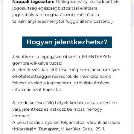
Nappali tagozaton:
Diákigazolvány, családi pótlék,
jogosultság egészségbiztosítási ellátásra,
jogszabályban meghatározott mértékű, a
tanulmányi eredménytől függő állami ösztöndíj.
Hogyan jelentkezhetsz?
Jelentkezni a legegyszerűbben a JELENTKEZEM
gombra klikkelve tudsz!
A jelentkezési lap kitöltése még nem jár semmilyen
elkötelezettséggel részedről, de munkatársaink
felveszik veled a kapcsolatot, s további értékes
információkat kaphatsz.
A rendelkezésre álló helyek korlátozottak, ezért ne
várj, jelentkezz és iratkozz be most, nehogy
lemaradj!
A beiratkozás a nyáron folyamatos! Várunk az iskola
titkárságán (Budapest, V. kerület, Sas u. 25. 1.