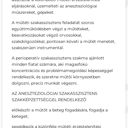
eljárásoknál, üzemelteti az aneszteziológiai
műszereket, gépeket.
A műtéti szakasszisztens feladatát szoros
együttműködésben végzi a műtéteket,
beavatkozásokat végző orvosokkal,
szakdolgozókkal, pontosan követi a műtét menetét,
szakszerűen instrumentál.
A perioperatív szakasszisztens szakma ajánlott
minden fiatal számára, aki magasfokú
koncentrációs és problémamegoldási képességgel
rendelkezik, és szeretne műtői környezetben
dolgozni, precíz munkát végezni.
AZ ANESZTEZIOLÓGIAI SZAKASSZISZTENS
SZAKKÉPZETTSÉGGEL RENDELKEZŐ
előkészíti a műtőt a beteg fogadására, fogadja a
beteget;
segédkezik a különféle műtéti érzéstelenítési