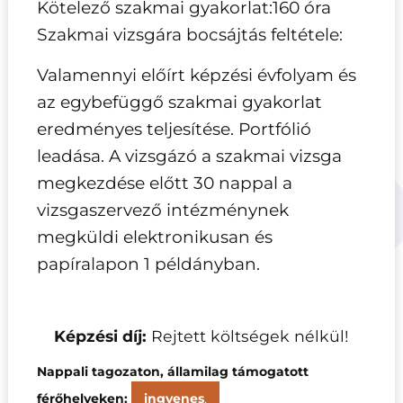
Kötelező szakmai gyakorlat:160 óra
Szakmai vizsgára bocsájtás feltétele:
Valamennyi előírt képzési évfolyam és
az egybefüggő szakmai gyakorlat
eredményes teljesítése. Portfólió
leadása. A vizsgázó a szakmai vizsga
megkezdése előtt 30 nappal a
vizsgaszervező intézménynek
megküldi elektronikusan és
papíralapon 1 példányban.
Képzési díj:
Rejtett költségek nélkül!
Nappali tagozaton,
államilag támogatott
férőhelyeken:
ingyenes
.