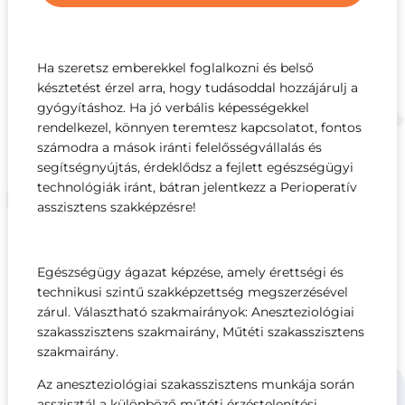
Ha szeretsz emberekkel foglalkozni és belső
késztetést érzel arra, hogy tudásoddal hozzájárulj a
gyógyításhoz. Ha jó verbális képességekkel
rendelkezel, könnyen teremtesz kapcsolatot, fontos
számodra a mások iránti felelősségvállalás és
segítségnyújtás, érdeklődsz a fejlett egészségügyi
technológiák iránt, bátran jelentkezz a Perioperatív
asszisztens szakképzésre!
Egészségügy ágazat képzése, amely érettségi és
technikusi szintű szakképzettség megszerzésével
zárul. Választható szakmairányok: Aneszteziológiai
szakasszisztens szakmairány, Műtéti szakasszisztens
szakmairány.
Az aneszteziológiai szakasszisztens munkája során
asszisztál a különböző műtéti érzéstelenítési