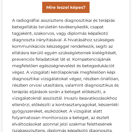
Mire leszel képes?
A radiográfiai asszisztens diagnosztikai és terápiás
betegellátás területén tevékenykedik, csapat
tagjaként, szakorvos, vagy diplomás képalkotó
diagnoszta irányításával. A hivatásához szükséges
kommunikációs készséggel rendelkezik, segíti az
ellátásra kerülő egyén szükségleteinek kielégítését,
prevenciós feladatokat lát el. Kompetenciájának
megfelelően egészségnevelést és betegedukációt
végez. A vizsgálati kérőlapoknak megfelelően képi
diagnosztikai vizsgálatokat végez, részben önállóan,
részben orvosi utasításra, valamint diagnosztikus és
terápiás eljárások során a beteget előkészíti, a
vizsgálatoknál asszisztál. Invazív beavatkozásokhoz
ellenőrzi, előkészíti a kontrasztanyagokat, készenléti
gyógyszereket, eszközöket. A vizsgálat alatt
folyamatosan monitorozza a beteget, az észlelt
elváltozásokat azonnal jelzi szakmai felettesének
(szakasszisztens, diplomás képalkotó diagnoszta,