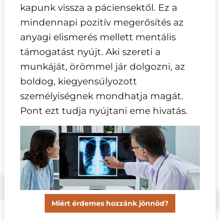
kapunk vissza a páciensektől. Ez a
mindennapi pozitív megerősítés az
anyagi elismerés mellett mentális
támogatást nyújt. Aki szereti a
munkáját, örömmel jár dolgozni, az
boldog, kiegyensúlyozott
személyiségnek mondhatja magát.
Pont ezt tudja nyújtani eme hivatás.
Miért érdemes hozzánk jönnöd?