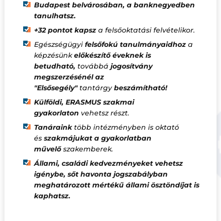
Budapest belvárosában, a banknegyedben
tanulhatsz.
+32 pontot kapsz
a felsőoktatási felvételikor.
Egészségügyi
felsőfokú tanulmányaidhoz
a
képzésünk
előkészítő éveknek is
betudható,
továbbá
jogosítvány
megszerzésénél az
"Elsősegély"
tantárgy
beszámítható!
Külföldi, ERASMUS szakmai
gyakorlaton
vehetsz részt.
Tanáraink
több intézményben is oktató
és
szakmájukat a gyakorlatban
művelő
szakemberek.
Állami, családi kedvezményeket vehetsz
igénybe, sőt havonta jogszabályban
meghatározott mértékű állami ösztöndíjat is
kaphatsz.