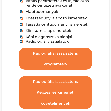
Vitális paraméterek és injekciózás
rendelőintézeti gyakorlat
Alaptudományok
Egészségügyi alapozó ismeretek
Társadalomtudományi ismeretek
Klinikumi alapismeretek
Képi diagnosztika alapjai
Radiológiai vizsgálatok
Radiográfiai asszisztens
Programterv
Radiográfiai asszisztens
Képzési és kimeneti
követelmények