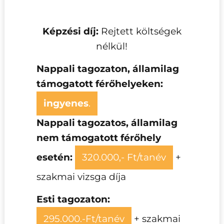
Képzési díj:
Rejtett költségek
nélkül!
Nappali tagozaton,
államilag
támogatott férőhelyeken:
ingyenes
.
Nappali tagozatos, államilag
nem támogatott férőhely
esetén:
320.000,- Ft/tanév
+
szakmai vizsga díja
Esti tagozaton:
295.000.-Ft/tanév
+ szakmai