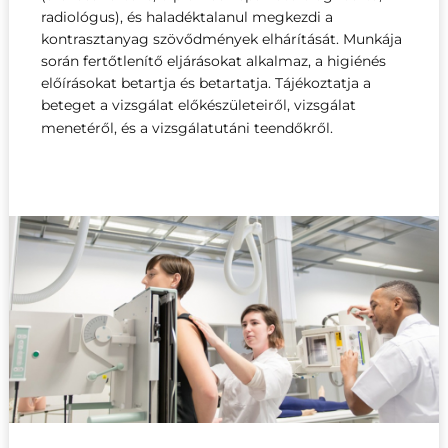
radiológus), és haladéktalanul megkezdi a
kontrasztanyag szövődmények elhárítását. Munkája
során fertőtlenítő eljárásokat alkalmaz, a higiénés
előírásokat betartja és betartatja. Tájékoztatja a
beteget a vizsgálat előkészületeiről, vizsgálat
i leszel
menetéről, és a vizsgálatutáni teendőkről.
kées?
Mire leszel képes?