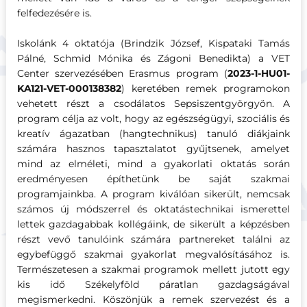
felfedezésére is.
Iskolánk 4 oktatója (Brindzik József, Kispataki Tamás
Pálné, Schmid Mónika és Zágoni Benedikta) a VET
Center szervezésében Erasmus program (
2023-1-HU01-
KA121-VET-000138382
) keretében remek programokon
vehetett részt a csodálatos Sepsiszentgyörgyön. A
program célja az volt, hogy az egészségügyi, szociális és
kreatív ágazatban (hangtechnikus) tanuló diákjaink
számára hasznos tapasztalatot gyűjtsenek, amelyet
mind az elméleti, mind a gyakorlati oktatás során
eredményesen építhetünk be saját szakmai
programjainkba. A program kiválóan sikerült, nemcsak
számos új módszerrel és oktatástechnikai ismerettel
lettek gazdagabbak kollégáink, de sikerült a képzésben
részt vevő tanulóink számára partnereket találni az
egybefüggő szakmai gyakorlat megvalósításához is.
Természetesen a szakmai programok mellett jutott egy
kis idő Székelyföld páratlan gazdagságával
megismerkedni. Köszönjük a remek szervezést és a