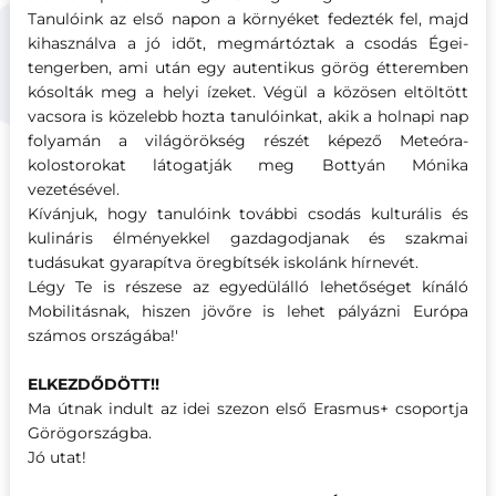
Tanulóink az első napon a környéket fedezték fel, majd
kihasználva a jó időt, megmártóztak a csodás Égei-
tengerben, ami után egy autentikus görög étteremben
kósolták meg a helyi ízeket. Végül a közösen eltöltött
vacsora is közelebb hozta tanulóinkat, akik a holnapi nap
folyamán a világörökség részét képező Meteóra-
kolostorokat látogatják meg Bottyán Mónika
vezetésével.
Kívánjuk, hogy tanulóink további csodás kulturális és
kulináris élményekkel gazdagodjanak és szakmai
tudásukat gyarapítva öregbítsék iskolánk hírnevét.
Légy Te is részese az egyedülálló lehetőséget kínáló
Mobilitásnak, hiszen jövőre is lehet pályázni Európa
számos országába!'
ELKEZDŐDÖTT!!
Ma útnak indult az idei szezon első Erasmus+ csoportja
Görögországba.
Jó utat!