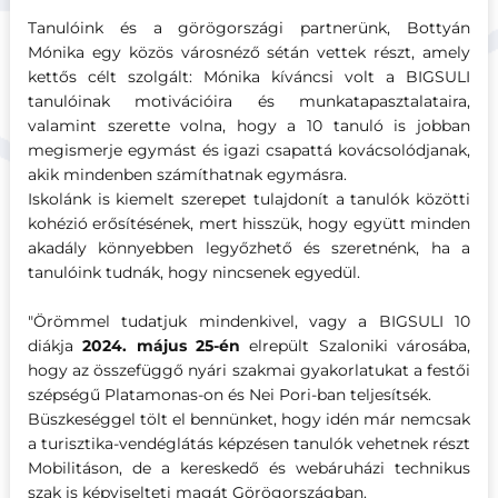
Tanulóink és a görögországi partnerünk, Bottyán
Mónika egy közös városnéző sétán vettek részt, amely
kettős célt szolgált: Mónika kíváncsi volt a BIGSULI
tanulóinak motivációira és munkatapasztalataira,
valamint szerette volna, hogy a 10 tanuló is jobban
megismerje egymást és igazi csapattá kovácsolódjanak,
akik mindenben számíthatnak egymásra.
Iskolánk is kiemelt szerepet tulajdonít a tanulók közötti
kohézió erősítésének, mert hisszük, hogy együtt minden
akadály könnyebben legyőzhető és szeretnénk, ha a
tanulóink tudnák, hogy nincsenek egyedül.
"Örömmel tudatjuk mindenkivel, vagy a BIGSULI 10
diákja
2024. május 25-én
elrepült Szaloniki városába,
hogy az összefüggő nyári szakmai gyakorlatukat a festői
szépségű Platamonas-on és Nei Pori-ban teljesítsék.
Büszkeséggel tölt el bennünket, hogy idén már nemcsak
a turisztika-vendéglátás képzésen tanulók vehetnek részt
Mobilitáson, de a kereskedő és webáruházi technikus
szak is képviselteti magát Görögországban.