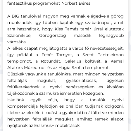
fantasztikus programokat Norbert Béres!
A BIG tanulóival nagyon meg vannak elégedve a görög
munkaadók, így többen kaptak egy szabadnapot, amit
arra használtak, hogy Kiss Tamás tanár úrral elutaztak
Szalonikibe, Görögország második legnagyobb
városába.
A lelkes csapat meglátogatta a város fő nevezetességeit,
így például a Fehér Tornyot, a Szent Panteleimon
templomot, a Rotundát, Galerius boltívét, a Kemal
Atatürk Múzeumot és az Hagia Szofia templomot.
Büszkék vagyunk a tanulóinkra, mert minden helyzetben
feltalálják magukat, gyakorlatiasak, ügyesen
felülkerekednek a nyelvi nehézségeken és kiválóan
tájékozódnak a számukra ismeretlen közegben.
Iskolánk egyik célja, hogy a tanulók nyelvi
kompetenciája fejlődjön és önállóan tudjanak dolgozni,
illetve az elméleti tudást a gyakorlatba átültetve minden
helyzetben feltalálják magukat, amihez remek alapot
nyújtanak az Erasmus+ mobilitások.