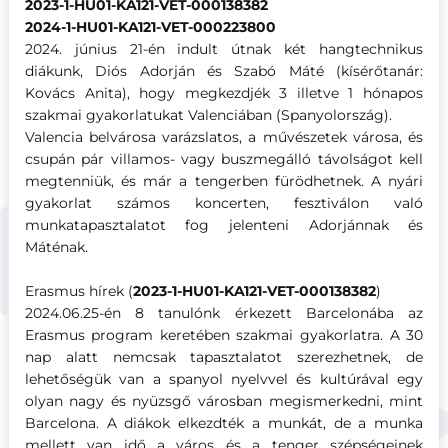
2023-1-HU01-KA121-VET-000138382
2024-1-HU01-KA121-VET-000223800
2024. június 21-én indult útnak két hangtechnikus
diákunk, Diós Adorján és Szabó Máté (kísérőtanár:
Kovács Anita), hogy megkezdjék 3 illetve 1 hónapos
szakmai gyakorlatukat Valenciában (Spanyolország).
Valencia belvárosa varázslatos, a művészetek városa, és
csupán pár villamos- vagy buszmegálló távolságot kell
megtenniük, és már a tengerben fürödhetnek. A nyári
gyakorlat számos koncerten, fesztiválon való
munkatapasztalatot fog jelenteni Adorjánnak és
Máténak.
Erasmus hírek (
2023-1-HU01-KA121-VET-000138382
)
2024.06.25-én 8 tanulónk érkezett Barcelonába az
Erasmus program keretében szakmai gyakorlatra. A 30
nap alatt nemcsak tapasztalatot szerezhetnek, de
lehetőségük van a spanyol nyelvvel és kultúrával egy
olyan nagy és nyüzsgő városban megismerkedni, mint
Barcelona. A diákok elkezdték a munkát, de a munka
mellett van idő a város és a tenger szépségeinek