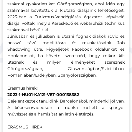
szakmai gyakorlatukat Görögországban, ahol idén egy
szakmával bővítettük a kiutazó diákjaink lehetőségeit.
2023-ban a Turizmus-Vendéglátás ágazatot képviselő
diákjai voltak, mely a Kereskedő és webáruházi technikus
szakmával bővült ki.
Júniusban és júliusban is utazni fognak diákok rövid és
hosszú távú mobilitásra és munkatásaink Job
Shadowing útra. Figyeljétek Facebook oldalunkat és
Honlapunkat, ha követni szeretnéd, hogy mikor kik
utaznak és milyen élményeket szereznek
Görögországban, Olaszországban/Szicíliában,
Romániában/Erdélyben, Spanyolországban.
Erasmus hírek!
2023-1-HU01-KA121-VET-000138382
Bejelentkeztek tanulóink Barcelonából, mindenki jól van.
A képeken/videókon a munka mellett a spanyol
művészet és a hamisítatlan latin életérzés.
ERASMUS HÍREK!