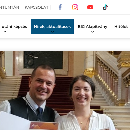
NTUMTÁR
KAPCSOLAT
i utáni képzés
Hírek, aktualitások
BIG Alapítvány
Hitélet