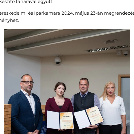
észítő tanárával együtt.
ereskedelmi és Iparkamara 2024. május 23-án megrendezés
ményhez.