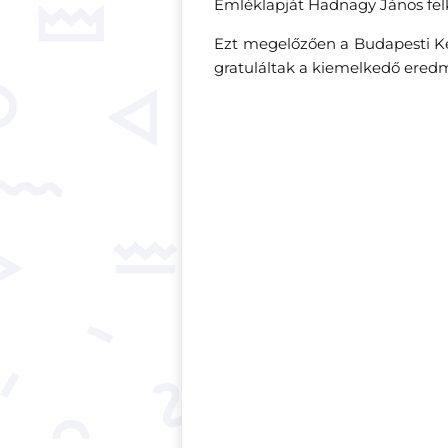
Emléklapját Hadnagy János felk
Ezt megelőzően a Budapesti K
gratuláltak a kiemelkedő ered