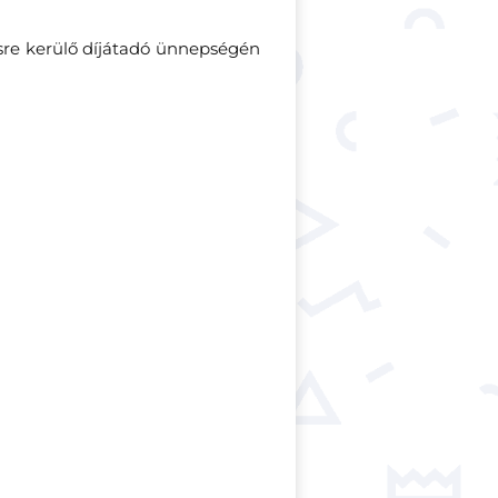
re kerülő díjátadó ünnepségén