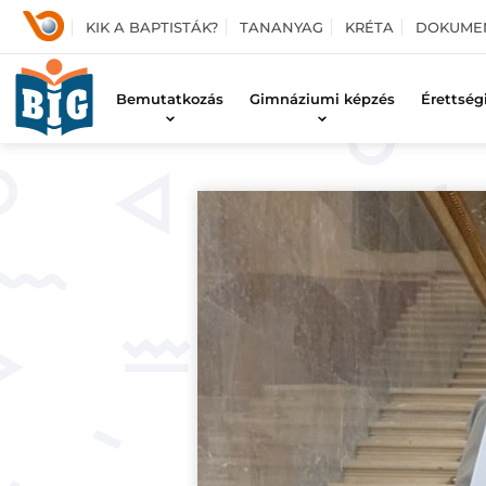
KIK A BAPTISTÁK?
TANANYAG
KRÉTA
DOKUME
Bemutatkozás
Gimnáziumi képzés
Érettség