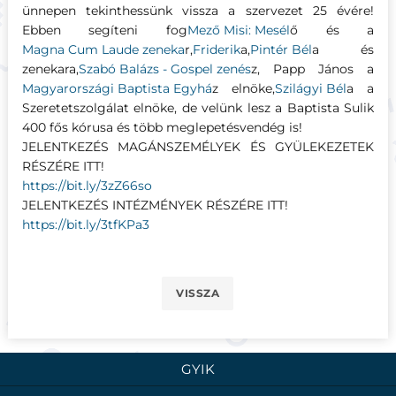
ünnepen tekinthessünk vissza a szervezet 25 évére!
Ebben segíteni fog
Mező Misi: Mesél
ő és a
Magna Cum Laude zeneka
r,
Friderik
a,
Pintér Bél
a és
zenekara,
Szabó Balázs - Gospel zenés
z, Papp János a
Magyarországi Baptista Egyhá
z elnöke,
Szilágyi Bél
a a
Szeretetszolgálat elnöke, de velünk lesz a Baptista Sulik
400 fős kórusa és több meglepetésvendég is!
JELENTKEZÉS MAGÁNSZEMÉLYEK ÉS GYÜLEKEZETEK
RÉSZÉRE ITT!
https://bit.ly/3zZ66so
JELENTKEZÉS INTÉZMÉNYEK RÉSZÉRE ITT!
https://bit.ly/3tfKPa3
VISSZA
GYIK